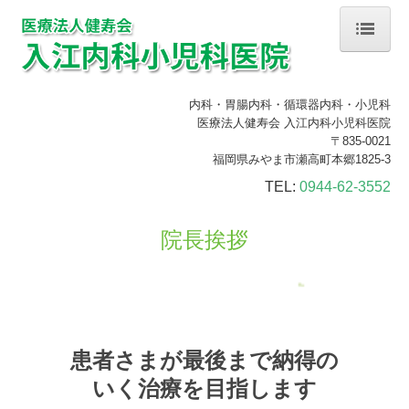
ホーム
内科・胃腸内科・循環器内科・小児科
院長挨拶
医療法人健寿会 入江内科小児科医院
〒835-0021
診療のご案内
福岡県みやま市瀬高町本郷1825-3
TEL:
0944-62-3552
健康診断・人間ドック
予防接種
院長挨拶
施設・設備紹介
交通案内
医療機能強化加算
患者さまが最後まで納得の
いく治療を目指します